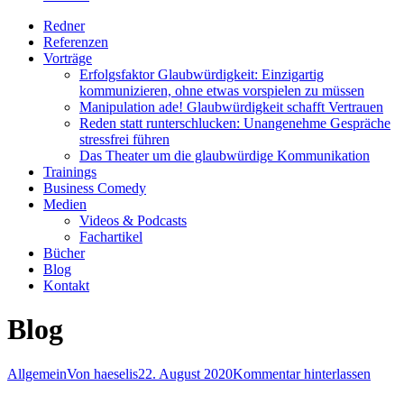
Redner
Referenzen
Vorträge
Erfolgsfaktor Glaubwürdigkeit: Einzigartig
kommunizieren, ohne etwas vorspielen zu müssen
Manipulation ade! Glaubwürdigkeit schafft Vertrauen
Reden statt runterschlucken: Unangenehme Gespräche
stressfrei führen
Das Theater um die glaubwürdige Kommunikation
Trainings
Business Comedy
Medien
Videos & Podcasts
Fachartikel
Bücher
Blog
Kontakt
Blog
Allgemein
Von
haeselis
22. August 2020
Kommentar hinterlassen