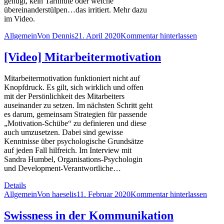
genügt, kein Tarnhüte oder welche
übereinanderstülpen…das irritiert. Mehr dazu
im Video.
Allgemein
Von
Dennis
21. April 2020
Kommentar hinterlassen
[Video] Mitarbeitermotivation
Mitarbeitermotivation funktioniert nicht auf
Knopfdruck. Es gilt, sich wirklich und offen
mit der Persönlichkeit des Mitarbeiters
auseinander zu setzen. Im nächsten Schritt geht
es darum, gemeinsam Strategien für passende
„Motivation-Schübe“ zu definieren und diese
auch umzusetzen. Dabei sind gewisse
Kenntnisse über psychologische Grundsätze
auf jeden Fall hilfreich. Im Interview mit
Sandra Humbel, Organisations-Psychologin
und Development-Verantwortliche…
Details
Allgemein
Von
haeselis
11. Februar 2020
Kommentar hinterlassen
Swissness in der Kommunikation