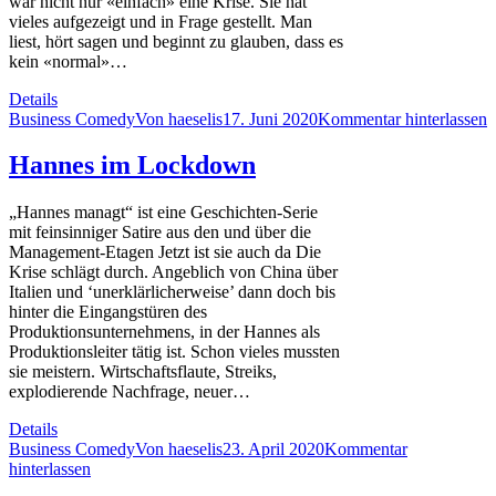
war nicht nur «einfach» eine Krise. Sie hat
vieles aufgezeigt und in Frage gestellt. Man
liest, hört sagen und beginnt zu glauben, dass es
kein «normal»…
Details
Business Comedy
Von
haeselis
17. Juni 2020
Kommentar hinterlassen
Hannes im Lockdown
„Hannes managt“ ist eine Geschichten-Serie
mit feinsinniger Satire aus den und über die
Management-Etagen Jetzt ist sie auch da Die
Krise schlägt durch. Angeblich von China über
Italien und ‘unerklärlicherweise’ dann doch bis
hinter die Eingangstüren des
Produktionsunternehmens, in der Hannes als
Produktionsleiter tätig ist. Schon vieles mussten
sie meistern. Wirtschaftsflaute, Streiks,
explodierende Nachfrage, neuer…
Details
Business Comedy
Von
haeselis
23. April 2020
Kommentar
hinterlassen