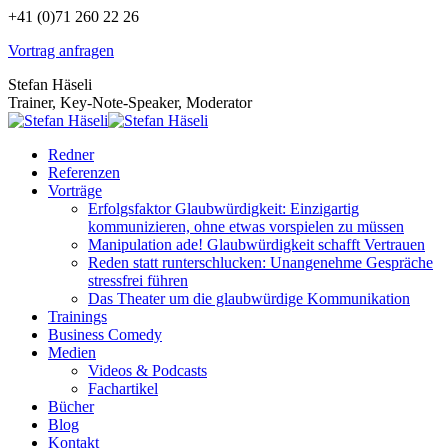
Zum
+41 (0)71 260 22 26
Inhalt
Vortrag anfragen
springen
Stefan Häseli
Trainer, Key-Note-Speaker, Moderator
Redner
Referenzen
Vorträge
Erfolgsfaktor Glaubwürdigkeit: Einzigartig
kommunizieren, ohne etwas vorspielen zu müssen
Manipulation ade! Glaubwürdigkeit schafft Vertrauen
Reden statt runterschlucken: Unangenehme Gespräche
stressfrei führen
Das Theater um die glaubwürdige Kommunikation
Trainings
Business Comedy
Medien
Videos & Podcasts
Fachartikel
Bücher
Blog
Kontakt