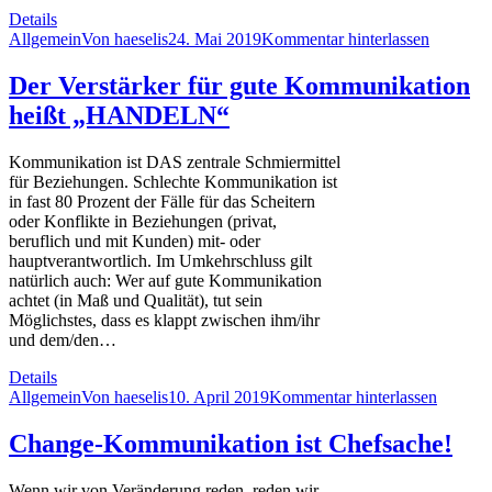
Details
Allgemein
Von
haeselis
24. Mai 2019
Kommentar hinterlassen
Der Verstärker für gute Kommunikation
heißt „HANDELN“
Kommunikation ist DAS zentrale Schmiermittel
für Beziehungen. Schlechte Kommunikation ist
in fast 80 Prozent der Fälle für das Scheitern
oder Konflikte in Beziehungen (privat,
beruflich und mit Kunden) mit- oder
hauptverantwortlich. Im Umkehrschluss gilt
natürlich auch: Wer auf gute Kommunikation
achtet (in Maß und Qualität), tut sein
Möglichstes, dass es klappt zwischen ihm/ihr
und dem/den…
Details
Allgemein
Von
haeselis
10. April 2019
Kommentar hinterlassen
Change-Kommunikation ist Chefsache!
Wenn wir von Veränderung reden, reden wir