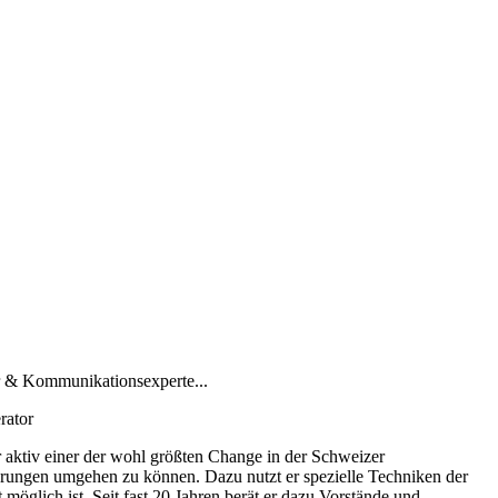
 & Kommunikationsexperte...
rator
r aktiv einer der wohl größten Change in der Schweizer
rungen umgehen zu können. Dazu nutzt er spezielle Techniken der
möglich ist. Seit fast 20 Jahren berät er dazu Vorstände und