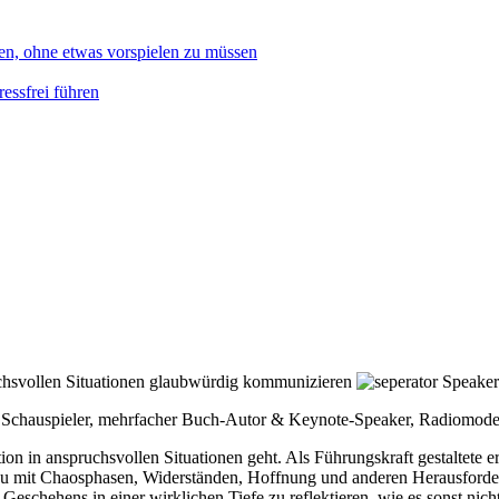
en, ohne etwas vorspielen zu müssen
essfrei führen
uchsvollen Situationen glaubwürdig kommunizieren
Speaker
, Schauspieler, mehrfacher Buch-Autor & Keynote-Speaker, Radiomode
n in anspruchsvollen Situationen geht. Als Führungskraft gestaltete e
zu mit Chaosphasen, Widerständen, Hoffnung und anderen Herausforde
chehens in einer wirklichen Tiefe zu reflektieren, wie es sonst nicht 