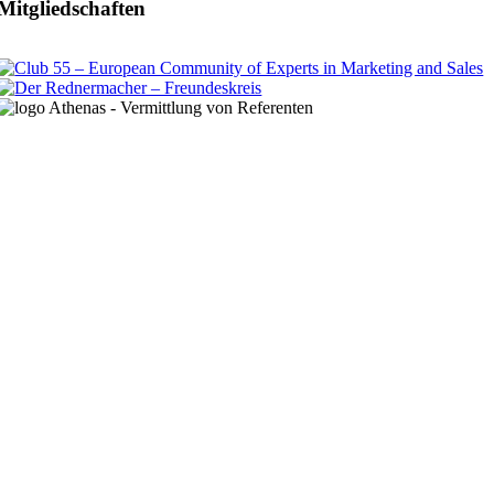
Mitgliedschaften
t
T