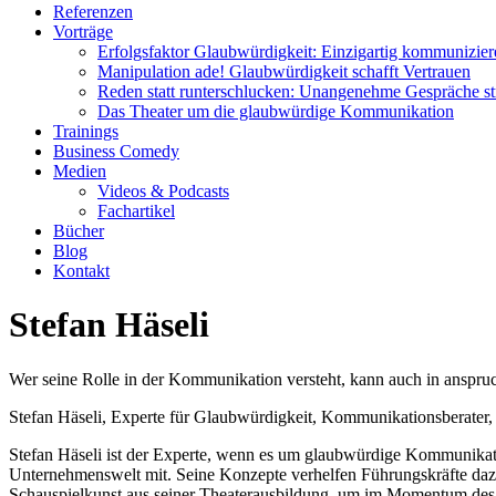
Referenzen
Vorträge
Erfolgsfaktor Glaubwürdigkeit: Einzigartig kommunizier
Manipulation ade! Glaubwürdigkeit schafft Vertrauen
Reden statt runterschlucken: Unangenehme Gespräche str
Das Theater um die glaubwürdige Kommunikation
Trainings
Business Comedy
Medien
Videos & Podcasts
Fachartikel
Bücher
Blog
Kontakt
Stefan Häseli
Wer seine Rolle in der Kommunikation versteht, kann auch in anspr
Stefan Häseli, Experte für Glaubwürdigkeit, Kommunikationsberater
Stefan Häseli ist der Experte, wenn es um glaubwürdige Kommunikatio
Unternehmenswelt mit. Seine Konzepte verhelfen Führungskräfte da
Schauspielkunst aus seiner Theaterausbildung, um im Momentum des Ges