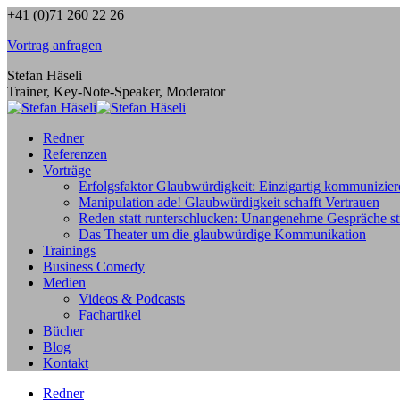
Zum
+41 (0)71 260 22 26
Inhalt
Vortrag anfragen
springen
Stefan Häseli
Trainer, Key-Note-Speaker, Moderator
Redner
Referenzen
Vorträge
Erfolgsfaktor Glaubwürdigkeit: Einzigartig kommunizier
Manipulation ade! Glaubwürdigkeit schafft Vertrauen
Reden statt runterschlucken: Unangenehme Gespräche str
Das Theater um die glaubwürdige Kommunikation
Trainings
Business Comedy
Medien
Videos & Podcasts
Fachartikel
Bücher
Blog
Kontakt
Redner