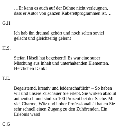
…Er kann es auch auf der Bühne nicht verleugnen,
dass er Autor von ganzen Kaberettprogrammen ist….
G.H.
Ich hab ihn dreimal gehört und noch selten soviel
gelacht und gleichzeitig gelernt
H.S.
Stefan Häseli hat begeistert!! Es war eine super
Mischung aus Inhalt und unterhaltenden Elementen.
Herzlichen Dank!
T.E.
Begeisternd, kreativ und leidenschaftlich“ – So haben
wir und unsere Zuschauer Sie erlebt. Sie wirken absolut
authentisch und sind zu 100 Prozent bei der Sache. Mit
viel Charme, Witz und hoher Professionalität hatten Sie
sehr schnell einen Zugang zu den Zuhörenden. Ein
Erlebnis wars!
C.G