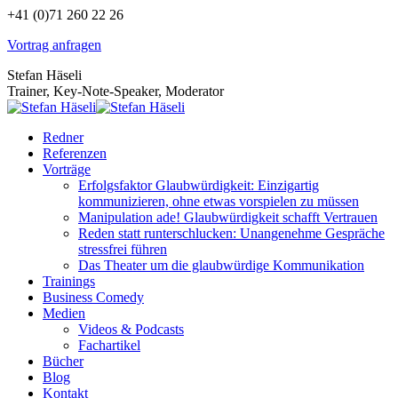
Zum
+41 (0)71 260 22 26
Inhalt
Vortrag anfragen
springen
Stefan Häseli
Trainer, Key-Note-Speaker, Moderator
Redner
Referenzen
Vorträge
Erfolgsfaktor Glaubwürdigkeit: Einzigartig
kommunizieren, ohne etwas vorspielen zu müssen
Manipulation ade! Glaubwürdigkeit schafft Vertrauen
Reden statt runterschlucken: Unangenehme Gespräche
stressfrei führen
Das Theater um die glaubwürdige Kommunikation
Trainings
Business Comedy
Medien
Videos & Podcasts
Fachartikel
Bücher
Blog
Kontakt