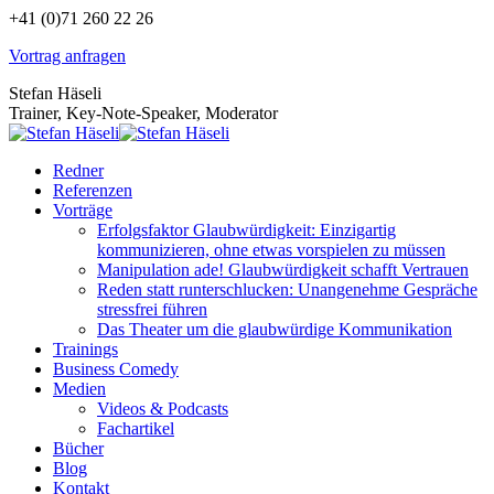
Zum
+41 (0)71 260 22 26
Inhalt
Vortrag anfragen
springen
Stefan Häseli
Trainer, Key-Note-Speaker, Moderator
Redner
Referenzen
Vorträge
Erfolgsfaktor Glaubwürdigkeit: Einzigartig
kommunizieren, ohne etwas vorspielen zu müssen
Manipulation ade! Glaubwürdigkeit schafft Vertrauen
Reden statt runterschlucken: Unangenehme Gespräche
stressfrei führen
Das Theater um die glaubwürdige Kommunikation
Trainings
Business Comedy
Medien
Videos & Podcasts
Fachartikel
Bücher
Blog
Kontakt