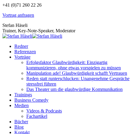
Zum
+41 (0)71 260 22 26
Inhalt
Vortrag anfragen
springen
Stefan Häseli
Trainer, Key-Note-Speaker, Moderator
Redner
Referenzen
Vorträge
Erfolgsfaktor Glaubwürdigkeit: Einzigartig
kommunizieren, ohne etwas vorspielen zu müssen
Manipulation ade! Glaubwürdigkeit schafft Vertrauen
Reden statt runterschlucken: Unangenehme Gespräche
stressfrei führen
Das Theater um die glaubwürdige Kommunikation
Trainings
Business Comedy
Medien
Videos & Podcasts
Fachartikel
Bücher
Blog
Kontakt