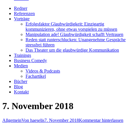
Redner
Referenzen
Vorträge
Erfolgsfaktor Glaubwürdigkeit: Einzigartig
kommunizieren, ohne etwas vorspielen zu müssen
Manipulation ade! Glaubwürdigkeit schafft Vertrauen
Reden statt runterschlucken: Unangenehme Gespräche
stressfrei führen
Das Theater um die glaubwürdige Kommunikation
Trainings
Business Comedy
Medien
Videos & Podcasts
Fachartikel
Bücher
Blog
Kontakt
7. November 2018
Allgemein
Von
haeselis
7. November 2018
Kommentar hinterlassen