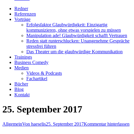
Redner
Referenzen
Vorträge
Erfolgsfaktor Glaubwürdigkeit: Einzigartig
kommunizieren, ohne etwas vorspielen zu müssen
Manipulation ade! Glaubwürdigkeit schafft Vertrauen
Reden statt runterschlucken: Unangenehme Gespräche
stressfrei führen
Das Theater um die glaubwürdige Kommunikation
Trainings
Business Comedy
Medien
Videos & Podcasts
Fachartikel
Bücher
Blog
Kontakt
25. September 2017
Allgemein
Von
haeselis
25. September 2017
Kommentar hinterlassen