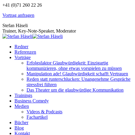
Zum
+41 (0)71 260 22 26
Inhalt
Vortrag anfragen
springen
Stefan Häseli
Trainer, Key-Note-Speaker, Moderator
Redner
Referenzen
Vorträge
Erfolgsfaktor Glaubwürdigkeit: Einzigartig
kommunizieren, ohne etwas vorspielen zu müssen
Manipulation ade! Glaubwürdigkeit schafft Vertrauen
Reden statt runterschlucken: Unangenehme Gespräche
stressfrei führen
Das Theater um die glaubwürdige Kommunikation
Trainings
Business Comedy
Medien
Videos & Podcasts
Fachartikel
Bücher
Blog
Kontakt