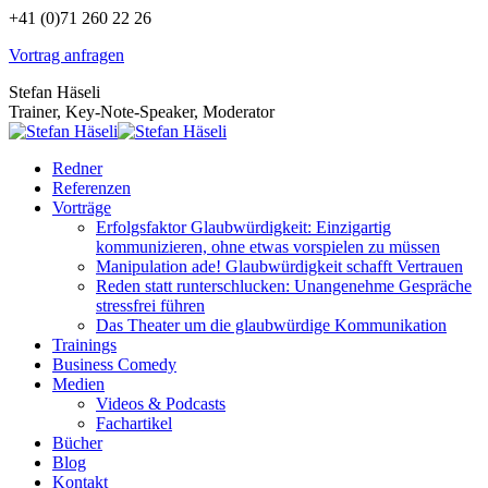
Zum
+41 (0)71 260 22 26
Inhalt
Vortrag anfragen
springen
Stefan Häseli
Trainer, Key-Note-Speaker, Moderator
Redner
Referenzen
Vorträge
Erfolgsfaktor Glaubwürdigkeit: Einzigartig
kommunizieren, ohne etwas vorspielen zu müssen
Manipulation ade! Glaubwürdigkeit schafft Vertrauen
Reden statt runterschlucken: Unangenehme Gespräche
stressfrei führen
Das Theater um die glaubwürdige Kommunikation
Trainings
Business Comedy
Medien
Videos & Podcasts
Fachartikel
Bücher
Blog
Kontakt