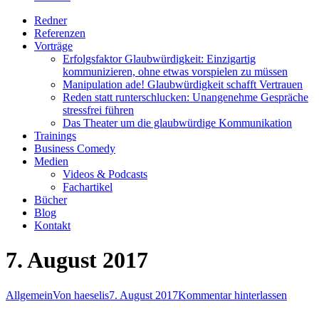
Redner
Referenzen
Vorträge
Erfolgsfaktor Glaubwürdigkeit: Einzigartig
kommunizieren, ohne etwas vorspielen zu müssen
Manipulation ade! Glaubwürdigkeit schafft Vertrauen
Reden statt runterschlucken: Unangenehme Gespräche
stressfrei führen
Das Theater um die glaubwürdige Kommunikation
Trainings
Business Comedy
Medien
Videos & Podcasts
Fachartikel
Bücher
Blog
Kontakt
7. August 2017
Allgemein
Von
haeselis
7. August 2017
Kommentar hinterlassen