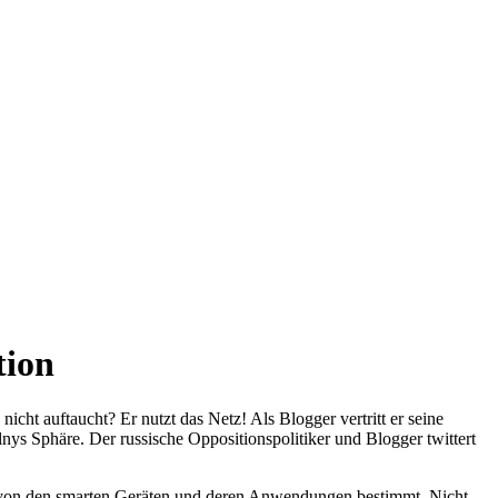
tion
nicht auftaucht? Er nutzt das Netz! Als Blogger vertritt er seine
ys Sphäre. Der russische Oppositionspolitiker und Blogger twittert
r von den smarten Geräten und deren Anwendungen bestimmt. Nicht