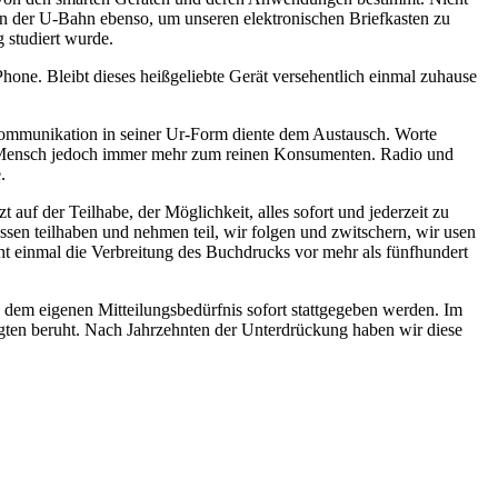
n der U-Bahn ebenso, um unseren elektronischen Briefkasten zu
 studiert wurde.
hone. Bleibt dieses heißgeliebte Gerät versehentlich einmal zuhause
Kommunikation in seiner Ur-Form diente dem Austausch. Worte
er Mensch jedoch immer mehr zum reinen Konsumenten. Radio und
.
uf der Teilhabe, der Möglichkeit, alles sofort und jederzeit zu
assen teilhaben und nehmen teil, wir folgen und zwitschern, wir usen
ht einmal die Verbreitung des Buchdrucks vor mehr als fünfhundert
 dem eigenen Mitteilungsbedürfnis sofort stattgegeben werden. Im
gten beruht. Nach Jahrzehnten der Unterdrückung haben wir diese