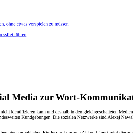
en, ohne etwas vorspielen zu müssen
essfrei führen
ocial Media zur Wort-Kommunika
 nicht identifizieren kann und deshalb in den gleichgeschalteten Medien 
landesweiten Kundgebungen. Die sozialen Netzwerke sind Alexej Nawaln
en einen erheblichen Einfluss auf unseren Alltag. Längst wird diese