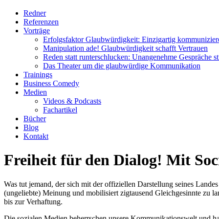
Redner
Referenzen
Vorträge
Erfolgsfaktor Glaubwürdigkeit: Einzigartig kommunizier
Manipulation ade! Glaubwürdigkeit schafft Vertrauen
Reden statt runterschlucken: Unangenehme Gespräche str
Das Theater um die glaubwürdige Kommunikation
Trainings
Business Comedy
Medien
Videos & Podcasts
Fachartikel
Bücher
Blog
Kontakt
Freiheit für den Dialog! Mit S
Was tut jemand, der sich mit der offiziellen Darstellung seines Landes
(ungeliebte) Meinung und mobilisiert zigtausend Gleichgesinnte zu 
bis zur Verhaftung.
Die sozialen Medien beherrschen unsere Kommunikationswelt und hab