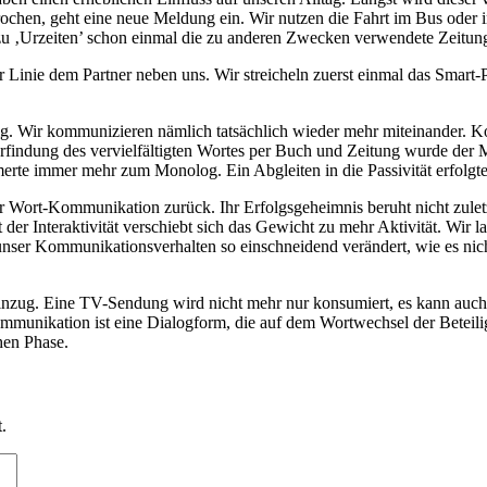
hen, geht eine neue Meldung ein. Wir nutzen die Fahrt im Bus oder i
 zu ‚Urzeiten’ schon einmal die zu anderen Zwecken verwendete Zeitung
Linie dem Partner neben uns. Wir streicheln zuerst einmal das Smart-P
tig. Wir kommunizieren nämlich tatsächlich wieder mehr miteinander. 
 Erfindung des vervielfältigten Wortes per Buch und Zeitung wurde d
rte immer mehr zum Monolog. Ein Abgleiten in die Passivität erfolgte
Wort-Kommunikation zurück. Ihr Erfolgsgeheimnis beruht nicht zuletzt a
er Interaktivität verschiebt sich das Gewicht zu mehr Aktivität. Wir l
unser Kommunikationsverhalten so einschneidend verändert, wie es nic
Einzug. Eine TV-Sendung wird nicht mehr nur konsumiert, es kann auch
munikation ist eine Dialogform, die auf dem Wortwechsel der Beteili
hen Phase.
.